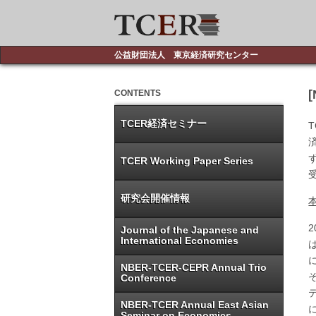
公益財団法人 東京経済研究センター
CONTENTS
TCER経済セミナー
TCER Working Paper Series
研究会開催情報
Journal of the Japanese and
International Economies
NBER-TCER-CEPR Annual Trio
Conference
NBER-TCER Annual East Asian
Seminar on Economics