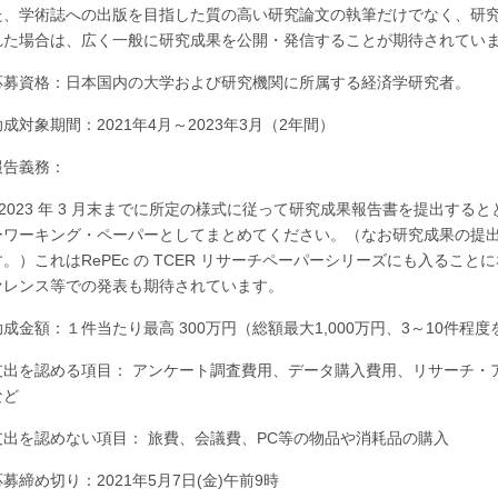
た、学術誌への出版を目指した質の高い研究論文の執筆だけでなく、研
れた場合は、広く一般に研究成果を公開・発信することが期待されてい
応募資格：日本国内の大学および研究機関に所属する経済学研究者。
助成対象期間：2021年4月～2023年3月（2年間）
報告義務：
* 2023 年 3 月末までに所定の様式に従って研究成果報告書を提出す
ーワーキング・ペーパーとしてまとめてください。（なお研究成果の提出は 
す。）これはRePEc の TCER リサーチペーパーシリーズにも入ること
ァレンス等での発表も期待されています。
助成金額：１件当たり最高 300万円（総額最大1,000万円、3～10件程
支出を認める項目： アンケート調査費用、データ購入費用、リサーチ・
など
支出を認めない項目： 旅費、会議費、PC等の物品や消耗品の購入
応募締め切り：2021年5月7日(金)午前9時