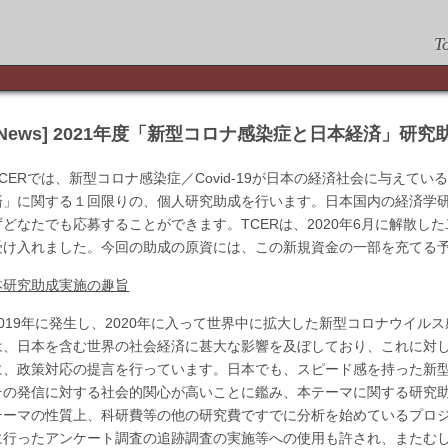
T
[News] 2021年度「新型コロナ感染症と日本経済」研究
TCERでは、新型コロナ感染症／Covid-19が日本の経済社会に与えて
済」に関する１回限りの、個人研究助成を行います。日本国内の経済学研
ずどなたでも応募することができます。TCERは、2020年6月に解散し
受け入れました。今回の助成の原資には、この新規資金の一部を充てる
本研究助成実施の趣旨
2019年に発生し、2020年に入って世界中に拡大した新型コロナウイルス感
は、日本を含む世界の社会経済に甚大な影響を及ぼしており、これに対
に、政策対応の提言を行っています。日本でも、スピード感を持った新
その発信に対する社会的関心が高いことに鑑み、本テーマに関する研究
テーマの性質上、科研費等の他の研究費ですでに分析を始めているプロ
に行ったアンケート調査の追跡調査の実施等への使用も許され、またむ