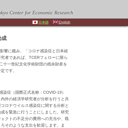
okyo Center for Economic Research
English
日本語
助成
いる影響に鑑み、「コロナ感染症と日本経
究者であれば、TCERフェローに限ら
た二十一世紀文化学術財団の残余財産を
予定です。
染症（国際正式名称：COVID-19）
し内外の経済学研究者が分析を行うと共
型コロナウイルス感染症に関する分析と
助成を緊急に行うことにしました。研究
ジェクトの不足分の費用への充当や、既
しろそのような支出を歓迎します。ま