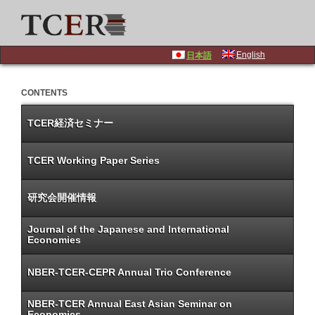
English
日本語
CONTENTS
TCER経済セミナー
TCER Working Paper Series
研究会開催情報
Journal of the Japanese and International
Economies
NBER-TCER-CEPR Annual Trio Conference
NBER-TCER Annual East Asian Seminar on
Economics