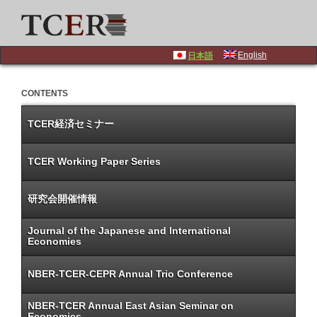
English
日本語
CONTENTS
TCER経済セミナー
TCER Working Paper Series
研究会開催情報
Journal of the Japanese and International
Economies
NBER-TCER-CEPR Annual Trio Conference
NBER-TCER Annual East Asian Seminar on
Economics