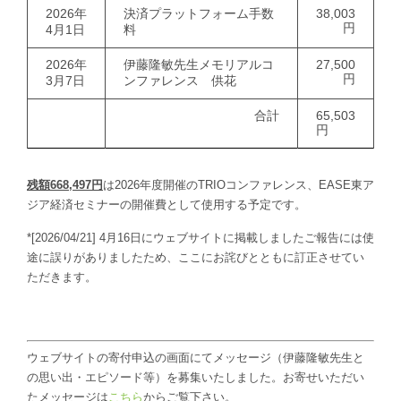
2026年
決済プラットフォーム手数
38,003
円
4月1日
料
2026年
伊藤隆敏先生メモリアルコ
27,500
円
3月7日
ンファレンス 供花
合計
65,503
円
残額
668,497
円
は2026年度開催のTRIOコンファレンス、EASE東ア
ジア経済セミナーの開催費として使用する予定です。
*[2026/04/21] 4月16日にウェブサイトに掲載しましたご報告には使
途に誤りがありましたため、ここにお詫びとともに訂正させてい
ただきます。
ウェブサイトの寄付申込の画面にてメッセージ（伊藤隆敏先生と
の思い出・エピソード等）を募集いたしました。お寄せいただい
たメッセージは
こちら
からご覧下さい。