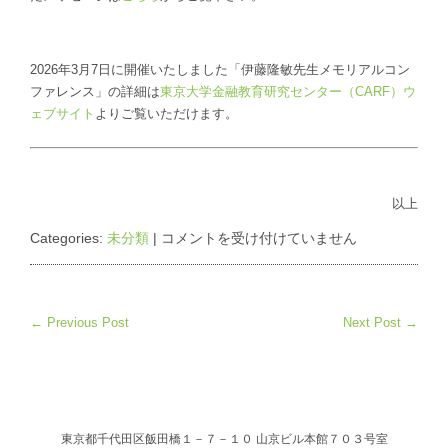
2026年3月7日に開催いたしました「伊藤隆敏先生メモリアルコン
ファレンス」の詳細は
東京大学金融教育研究センター（CARF）ウ
ェブサイト
よりご覧いただけます。
以上
伊
Categories:
未分類
|
コメントを受け付けていません
藤
隆
敏
先
← Previous Post
Next Post →
生
メ
モ
リ
ア
ル
寄
東京都千代田区飯田橋１－７－１０ 山京ビル本館７０３号室