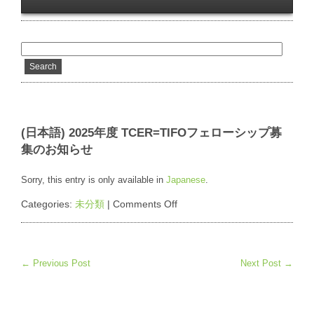
(日本語) 2025年度 TCER=TIFOフェローシップ募
集のお知らせ
Sorry, this entry is only available in
Japanese
.
on
Categories:
未分類
|
Comments Off
(日
本
語)
2025
← Previous Post
年
Next Post →
度
TCER=TIFO
フ
ェ