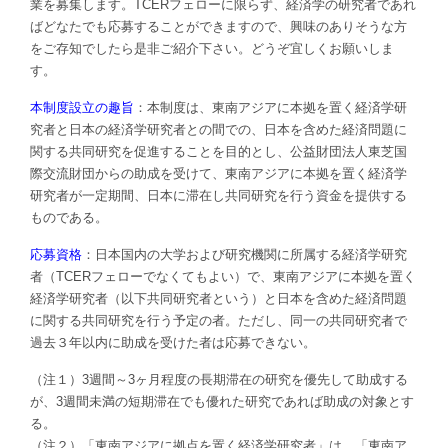
業を募集します。TCERフェローに限らず、経済学の研究者であれ
ばどなたでも応募することができますので、興味のありそうな方
をご存知でしたら是非ご紹介下さい。どうぞ宜しくお願いしま
す。
本制度設立の趣旨
：本制度は、東南アジアに本拠を置く経済学研
究者と日本の経済学研究者との間での、日本を含めた経済問題に
関する共同研究を促進することを目的とし、公益財団法人東芝国
際交流財団からの助成を受けて、東南アジアに本拠を置く経済学
研究者が一定期間、日本に滞在し共同研究を行う資金を提供する
ものである。
応募資格
：日本国内の大学および研究機関に所属する経済学研究
者（TCERフェローでなくてもよい）で、東南アジアに本拠を置く
経済学研究者（以下共同研究者という）と日本を含めた経済問題
に関する共同研究を行う予定の者。ただし、同一の共同研究者で
過去３年以内に助成を受けた者は応募できない。
（注１）3週間～3ヶ月程度の長期滞在の研究を優先して助成する
が、3週間未満の短期滞在でも優れた研究であれば助成の対象とす
る。
（注２）「東南アジアに拠点を置く経済学研究者」は、「東南ア