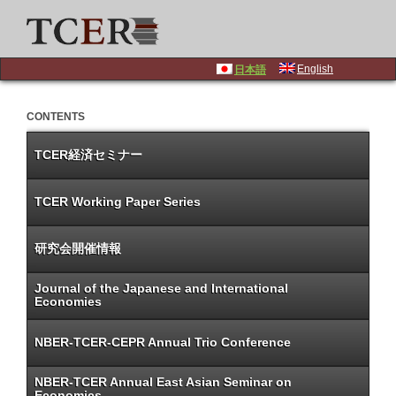
English
日本語
CONTENTS
TCER経済セミナー
TCER Working Paper Series
研究会開催情報
Journal of the Japanese and International
Economies
NBER-TCER-CEPR Annual Trio Conference
NBER-TCER Annual East Asian Seminar on
Economics