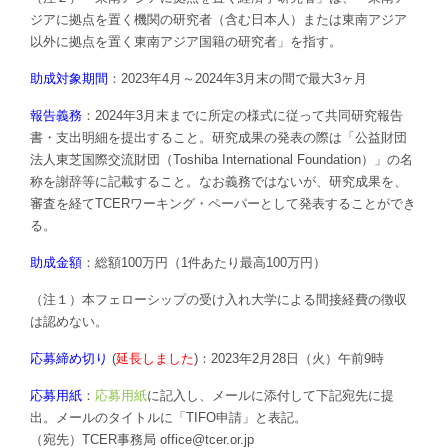
ジアに拠点を置く機関の研究者（含む日本人）または東南アジア
以外に拠点を置く東南アジア国籍の研究者」を指す。
助成対象期間
：2023年4月～2024年3月末の間で最大3ヶ月
報告義務
：2024年3月末までに所定の様式に従って共同研究報告
書・支出明細を提出すること。研究成果の発表の際は「公益財団
法人東芝国際交流財団（Toshiba International Foundation）」の名
称を謝辞等に記載すること。なお義務ではないが、研究成果を、
審査を経てTCERワーキング・ペーパーとして発表することができ
る。
助成金額
：総額100万円（1件あたり最高100万円）
（注１）本フェローシップの受け入れ大学による間接経費の徴収
は認めない。
応募締め切り
(
延長しました
)：2023年2月28日（火）午前9時
応募用紙
：
応募用紙
に記入し、メールに添付して下記宛先に提
出。メールのタイトルに「TIFO申請」と表記。
（宛先）TCER事務局 office@tcer.or.jp